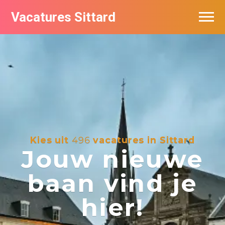
Vacatures Sittard
Vacatures per bedrijf
De populairste vacatures in Sittard
Kies uit
496
vacatures in Sittard
Jouw nieuwe
baan vind je
hier!