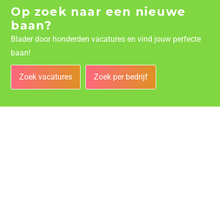
Op zoek naar een nieuwe
baan?
Blader door honderden vacatures en vind jouw perfecte
baan!
Zoek vacatures
Zoek per bedrijf