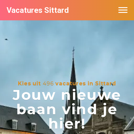
Vacatures Sittard
Vacatures per bedrijf
De populairste vacatures in Sittard
Kies uit
496
vacatures in Sittard
Jouw nieuwe
baan vind je
hier!