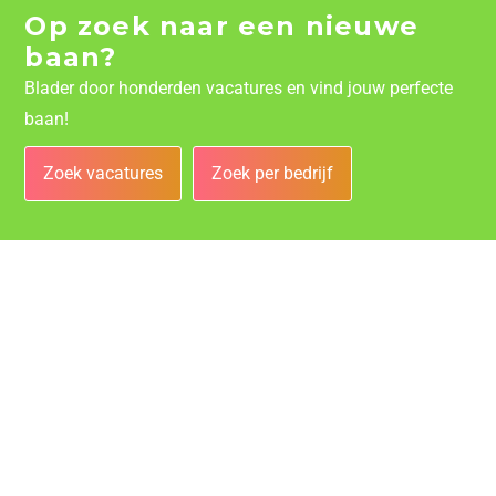
Op zoek naar een nieuwe
baan?
Blader door honderden vacatures en vind jouw perfecte
baan!
Zoek vacatures
Zoek per bedrijf