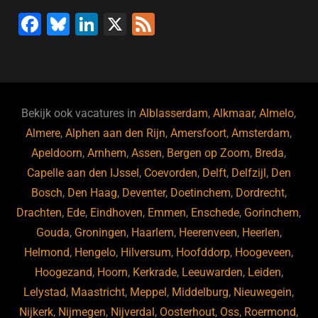
F
Bl
Li
X
F
a
u
n
e
c
e
k
e
e
s
e
d
b
ky
dI
Bekijk ook vacatures in
Alblasserdam
,
Alkmaar
,
Almelo
,
o
n
Almere
,
Alphen aan den Rijn
,
Amersfoort
,
Amsterdam
,
Apeldoorn
,
Arnhem
,
Assen
,
Bergen op Zoom
,
Breda
,
o
Capelle aan den IJssel
,
Coevorden
,
Delft
,
Delfzijl
,
Den
k
Bosch
,
Den Haag
,
Deventer
,
Doetinchem
,
Dordrecht
,
Drachten
,
Ede
,
Eindhoven
,
Emmen
,
Enschede
,
Gorinchem
,
Gouda
,
Groningen
,
Haarlem
,
Heerenveen
,
Heerlen
,
Helmond
,
Hengelo
,
Hilversum
,
Hoofddorp
,
Hoogeveen
,
Hoogezand
,
Hoorn
,
Kerkrade
,
Leeuwarden
,
Leiden
,
Lelystad
,
Maastricht
,
Meppel
,
Middelburg
,
Nieuwegein
,
Nijkerk
,
Nijmegen
,
Nijverdal
,
Oosterhout
,
Oss
,
Roermond
,