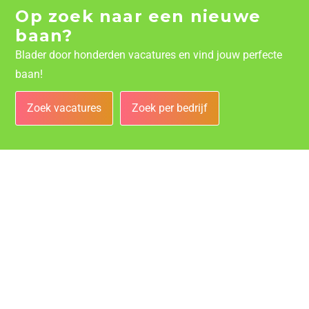
Op zoek naar een nieuwe
baan?
Blader door honderden vacatures en vind jouw perfecte
baan!
Zoek vacatures
Zoek per bedrijf