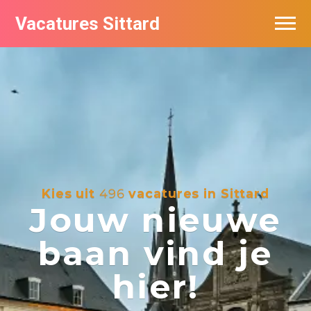
Vacatures Sittard
Vacatures per bedrijf
De populairste vacatures in Sittard
Kies uit
496
vacatures in Sittard
Jouw nieuwe
baan vind je
hier!