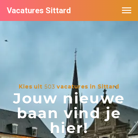
Vacatures Sittard
Vacatures per bedrijf
De populairste vacatures in Sittard
Kies uit
503
vacatures in Sittard
Jouw nieuwe
baan vind je
hier!