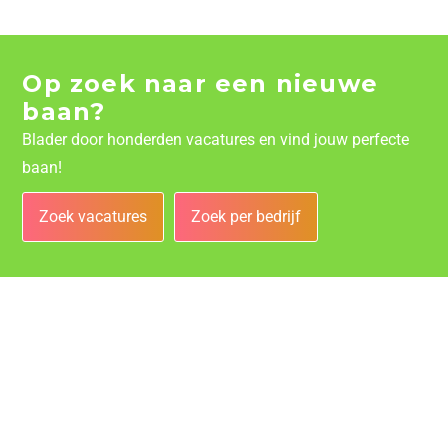
Op zoek naar een nieuwe
baan?
Blader door honderden vacatures en vind jouw perfecte
baan!
Zoek vacatures
Zoek per bedrijf