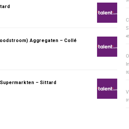
5
tard
C
S
4
Noodstroom) Aggregaten – Collé
O
I
3
Supermarkten – Sittard
V
3