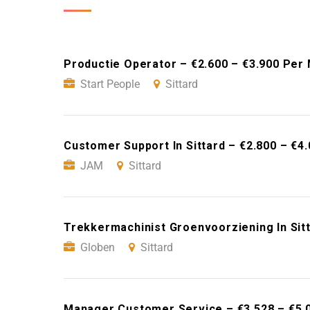
Productie Operator – €2.600 – €3.900 Per 
Start People
Sittard
Customer Support In Sittard – €2.800 – €4
JAM
Sittard
Trekkermachinist Groenvoorziening In Sitt
Globen
Sittard
Manager Customer Service – €3.528 – €5.