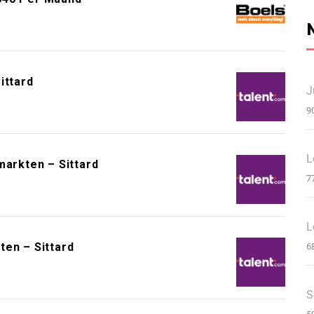
ittard
J
9
L
rkten – Sittard
7
L
ten – Sittard
6
S