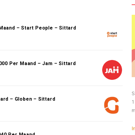
Maand – Start People – Sittard
.000 Per Maand – Jam – Sittard
S
ard – Globen – Sittard
1
m
I
040 Per Maand