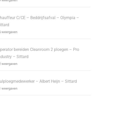
9 weergaven
hauffeur C/CE – Beddrijfsafval – Olympia –
ittard
5 weergaven
perator bereiden Cleanroom 2 ploegen – Pro
ndustry – Sittard
2 weergaven
ulploegmedewerker – Albert Heijn – Sittard
1 weergaven