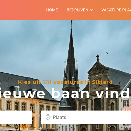
HOME
BEDRIJVEN
VACATURE PLA
Kies uit
501
vacatures in Sittard
euwe baan vind 