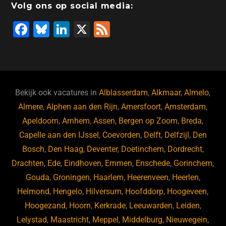
Volg ons op social media:
F
Bl
Li
X
F
a
u
n
e
c
e
k
e
e
s
e
d
b
ky
dI
Bekijk ook vacatures in
Alblasserdam
,
Alkmaar
,
Almelo
,
o
n
Almere
,
Alphen aan den Rijn
,
Amersfoort
,
Amsterdam
,
Apeldoorn
,
Arnhem
,
Assen
,
Bergen op Zoom
,
Breda
,
o
Capelle aan den IJssel
,
Coevorden
,
Delft
,
Delfzijl
,
Den
k
Bosch
,
Den Haag
,
Deventer
,
Doetinchem
,
Dordrecht
,
Drachten
,
Ede
,
Eindhoven
,
Emmen
,
Enschede
,
Gorinchem
,
Gouda
,
Groningen
,
Haarlem
,
Heerenveen
,
Heerlen
,
Helmond
,
Hengelo
,
Hilversum
,
Hoofddorp
,
Hoogeveen
,
Hoogezand
,
Hoorn
,
Kerkrade
,
Leeuwarden
,
Leiden
,
Lelystad
,
Maastricht
,
Meppel
,
Middelburg
,
Nieuwegein
,