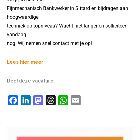
Fijnmechanisch Bankwerker in Sittard en bijdragen aan
hoogwaardige
techniek op topniveau? Wacht niet langer en solliciteer
vandaag
nog. Wij nemen snel contact met je op!
Lees hier meer
Deel deze vacature:
F
Li
M
T
W
E
a
n
a
hr
h
m
c
k
st
e
at
ai
e
e
o
a
s
l