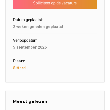
b
dI
d
d
A
o
n
o
s
p
o
n
p
Datum geplaatst:
k
2 weken geleden geplaatst
Verloopdatum:
5 september 2026
Plaats:
Sittard
Meest gelezen