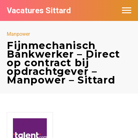
Vacatures Sittard
Vacatures per bedrijf
Manpower
De populairste vacatures in Sittard
Fijnmechanisch
Bankwerker – Direct
op contract bij
opdrachtgever –
Manpower – Sittard