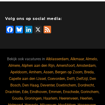
Volg ons op social media:
F
Bl
Li
X
F
a
u
n
e
c
e
k
e
e
s
e
d
b
ky
dI
Bekijk ook vacatures in
Alblasserdam
,
Alkmaar
,
Almelo
,
o
n
Almere
,
Alphen aan den Rijn
,
Amersfoort
,
Amsterdam
,
Apeldoorn
,
Arnhem
,
Assen
,
Bergen op Zoom
,
Breda
,
o
Capelle aan den IJssel
,
Coevorden
,
Delft
,
Delfzijl
,
Den
k
Bosch
,
Den Haag
,
Deventer
,
Doetinchem
,
Dordrecht
,
Drachten
,
Ede
,
Eindhoven
,
Emmen
,
Enschede
,
Gorinchem
,
Gouda
,
Groningen
,
Haarlem
,
Heerenveen
,
Heerlen
,
Helmond
,
Hengelo
,
Hilversum
,
Hoofddorp
,
Hoogeveen
,