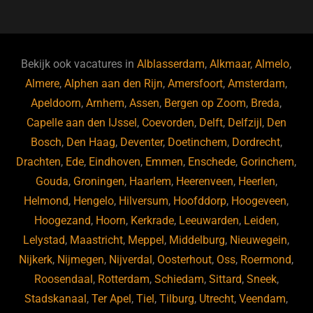
c
e
k
e
e
s
e
d
b
ky
dI
Bekijk ook vacatures in
Alblasserdam
,
Alkmaar
,
Almelo
,
o
n
Almere
,
Alphen aan den Rijn
,
Amersfoort
,
Amsterdam
,
Apeldoorn
,
Arnhem
,
Assen
,
Bergen op Zoom
,
Breda
,
o
Capelle aan den IJssel
,
Coevorden
,
Delft
,
Delfzijl
,
Den
k
Bosch
,
Den Haag
,
Deventer
,
Doetinchem
,
Dordrecht
,
Drachten
,
Ede
,
Eindhoven
,
Emmen
,
Enschede
,
Gorinchem
,
Gouda
,
Groningen
,
Haarlem
,
Heerenveen
,
Heerlen
,
Helmond
,
Hengelo
,
Hilversum
,
Hoofddorp
,
Hoogeveen
,
Hoogezand
,
Hoorn
,
Kerkrade
,
Leeuwarden
,
Leiden
,
Lelystad
,
Maastricht
,
Meppel
,
Middelburg
,
Nieuwegein
,
Nijkerk
,
Nijmegen
,
Nijverdal
,
Oosterhout
,
Oss
,
Roermond
,
Roosendaal
,
Rotterdam
,
Schiedam
,
Sittard
,
Sneek
,
Stadskanaal
,
Ter Apel
,
Tiel
,
Tilburg
,
Utrecht
,
Veendam
,