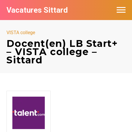
Vacatures Sittard
Vacatures per bedrijf
VISTA college
De populairste vacatures in Sittard
Docent(en) LB Start+
– VISTA college –
Sittard