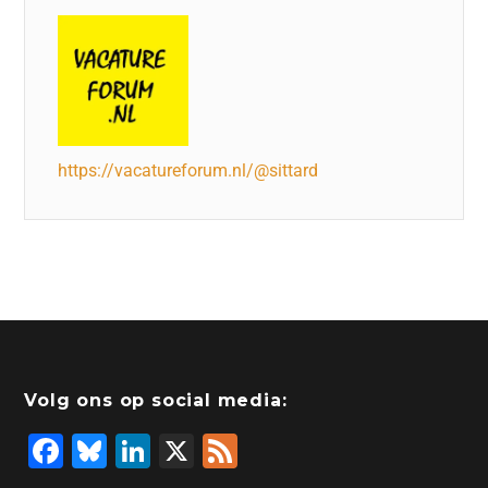
https://vacatureforum.nl/@sittard
Volg ons op social media:
F
Bl
Li
X
F
a
u
n
e