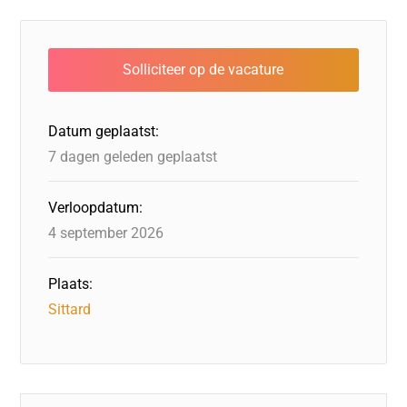
c
k
st
e
at
ai
e
e
o
a
s
l
b
dI
d
d
A
o
n
o
s
p
o
n
p
Datum geplaatst:
k
7 dagen geleden geplaatst
Verloopdatum:
4 september 2026
Plaats:
Sittard