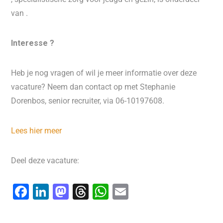
van .
Interesse ?
Heb je nog vragen of wil je meer informatie over deze
vacature? Neem dan contact op met Stephanie
Dorenbos, senior recruiter, via 06-10197608.
Lees hier meer
Deel deze vacature:
F
Li
M
T
W
E
a
n
a
hr
h
m