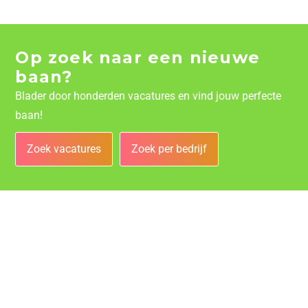
Op zoek naar een nieuwe
baan?
Blader door honderden vacatures en vind jouw perfecte
baan!
Zoek vacatures
Zoek per bedrijf