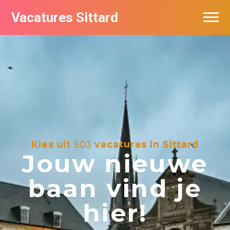
Vacatures Sittard
Vacatures per bedrijf
De populairste vacatures in Sittard
Kies uit
503
vacatures in Sittard
Jouw nieuwe
baan vind je
hier!