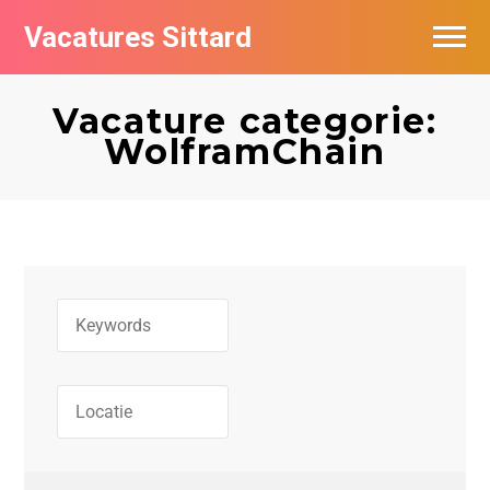
Vacatures Sittard
Vacatures per bedrijf
Vacature categorie:
De populairste vacatures in Sittard
WolframChain