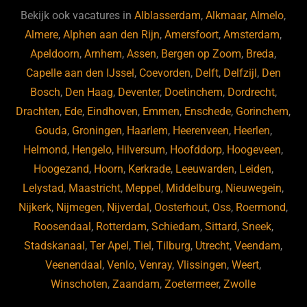
b
ky
dI
Bekijk ook vacatures in
Alblasserdam
,
Alkmaar
,
Almelo
,
o
n
Almere
,
Alphen aan den Rijn
,
Amersfoort
,
Amsterdam
,
Apeldoorn
,
Arnhem
,
Assen
,
Bergen op Zoom
,
Breda
,
o
Capelle aan den IJssel
,
Coevorden
,
Delft
,
Delfzijl
,
Den
k
Bosch
,
Den Haag
,
Deventer
,
Doetinchem
,
Dordrecht
,
Drachten
,
Ede
,
Eindhoven
,
Emmen
,
Enschede
,
Gorinchem
,
Gouda
,
Groningen
,
Haarlem
,
Heerenveen
,
Heerlen
,
Helmond
,
Hengelo
,
Hilversum
,
Hoofddorp
,
Hoogeveen
,
Hoogezand
,
Hoorn
,
Kerkrade
,
Leeuwarden
,
Leiden
,
Lelystad
,
Maastricht
,
Meppel
,
Middelburg
,
Nieuwegein
,
Nijkerk
,
Nijmegen
,
Nijverdal
,
Oosterhout
,
Oss
,
Roermond
,
Roosendaal
,
Rotterdam
,
Schiedam
,
Sittard
,
Sneek
,
Stadskanaal
,
Ter Apel
,
Tiel
,
Tilburg
,
Utrecht
,
Veendam
,
Veenendaal
,
Venlo
,
Venray
,
Vlissingen
,
Weert
,
Winschoten
,
Zaandam
,
Zoetermeer
,
Zwolle