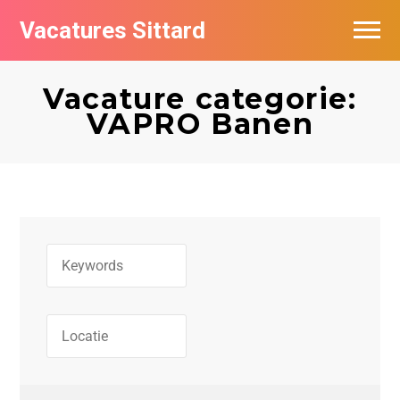
Vacatures Sittard
Vacatures per bedrijf
Vacature categorie:
De populairste vacatures in Sittard
VAPRO Banen