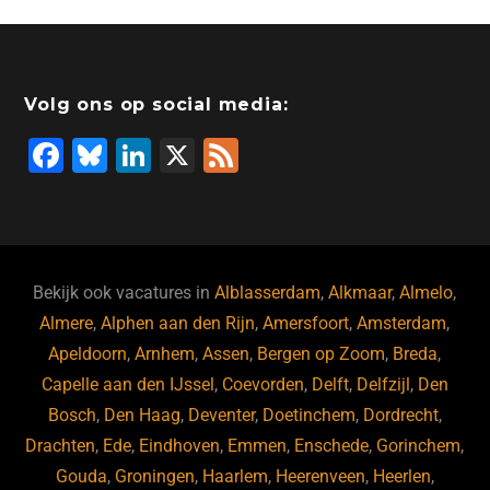
Volg ons op social media:
F
Bl
Li
X
F
a
u
n
e
c
e
k
e
e
s
e
d
b
ky
dI
Bekijk ook vacatures in
Alblasserdam
,
Alkmaar
,
Almelo
,
o
n
Almere
,
Alphen aan den Rijn
,
Amersfoort
,
Amsterdam
,
Apeldoorn
,
Arnhem
,
Assen
,
Bergen op Zoom
,
Breda
,
o
Capelle aan den IJssel
,
Coevorden
,
Delft
,
Delfzijl
,
Den
k
Bosch
,
Den Haag
,
Deventer
,
Doetinchem
,
Dordrecht
,
Drachten
,
Ede
,
Eindhoven
,
Emmen
,
Enschede
,
Gorinchem
,
Gouda
,
Groningen
,
Haarlem
,
Heerenveen
,
Heerlen
,