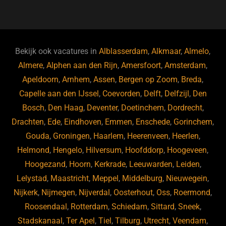
a
u
n
e
c
e
k
e
e
s
e
d
b
ky
dI
Bekijk ook vacatures in
Alblasserdam
,
Alkmaar
,
Almelo
,
o
n
Almere
,
Alphen aan den Rijn
,
Amersfoort
,
Amsterdam
,
Apeldoorn
,
Arnhem
,
Assen
,
Bergen op Zoom
,
Breda
,
o
Capelle aan den IJssel
,
Coevorden
,
Delft
,
Delfzijl
,
Den
k
Bosch
,
Den Haag
,
Deventer
,
Doetinchem
,
Dordrecht
,
Drachten
,
Ede
,
Eindhoven
,
Emmen
,
Enschede
,
Gorinchem
,
Gouda
,
Groningen
,
Haarlem
,
Heerenveen
,
Heerlen
,
Helmond
,
Hengelo
,
Hilversum
,
Hoofddorp
,
Hoogeveen
,
Hoogezand
,
Hoorn
,
Kerkrade
,
Leeuwarden
,
Leiden
,
Lelystad
,
Maastricht
,
Meppel
,
Middelburg
,
Nieuwegein
,
Nijkerk
,
Nijmegen
,
Nijverdal
,
Oosterhout
,
Oss
,
Roermond
,
Roosendaal
,
Rotterdam
,
Schiedam
,
Sittard
,
Sneek
,
Stadskanaal
,
Ter Apel
,
Tiel
,
Tilburg
,
Utrecht
,
Veendam
,