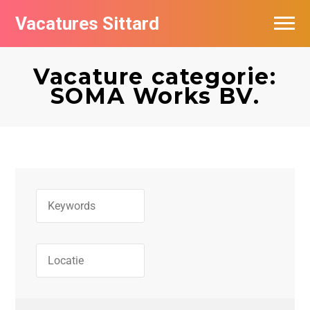
Vacatures Sittard
Vacatures per bedrijf
Vacature categorie:
De populairste vacatures in Sittard
SOMA Works BV.