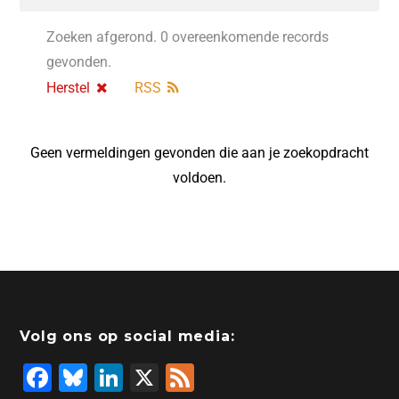
Zoeken afgerond. 0 overeenkomende records
gevonden.
Herstel
RSS
Geen vermeldingen gevonden die aan je zoekopdracht
voldoen.
Volg ons op social media:
F
Bl
Li
X
F