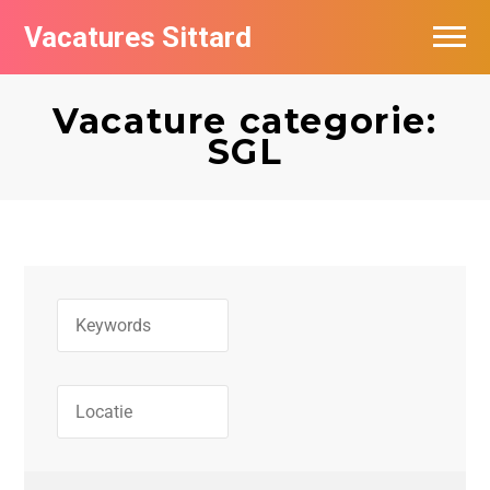
Vacatures Sittard
Vacatures per bedrijf
Vacature categorie:
De populairste vacatures in Sittard
SGL