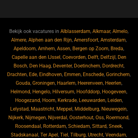
a
u
n
e
c
e
k
e
e
s
e
d
b
ky
dI
Bekijk ook vacatures in
Alblasserdam
,
Alkmaar
,
Almelo
,
o
n
Almere
,
Alphen aan den Rijn
,
Amersfoort
,
Amsterdam
,
Apeldoorn
,
Arnhem
,
Assen
,
Bergen op Zoom
,
Breda
,
o
Capelle aan den IJssel
,
Coevorden
,
Delft
,
Delfzijl
,
Den
k
Bosch
,
Den Haag
,
Deventer
,
Doetinchem
,
Dordrecht
,
Drachten
,
Ede
,
Eindhoven
,
Emmen
,
Enschede
,
Gorinchem
,
Gouda
,
Groningen
,
Haarlem
,
Heerenveen
,
Heerlen
,
Helmond
,
Hengelo
,
Hilversum
,
Hoofddorp
,
Hoogeveen
,
Hoogezand
,
Hoorn
,
Kerkrade
,
Leeuwarden
,
Leiden
,
Lelystad
,
Maastricht
,
Meppel
,
Middelburg
,
Nieuwegein
,
Nijkerk
,
Nijmegen
,
Nijverdal
,
Oosterhout
,
Oss
,
Roermond
,
Roosendaal
,
Rotterdam
,
Schiedam
,
Sittard
,
Sneek
,
Stadskanaal
,
Ter Apel
,
Tiel
,
Tilburg
,
Utrecht
,
Veendam
,