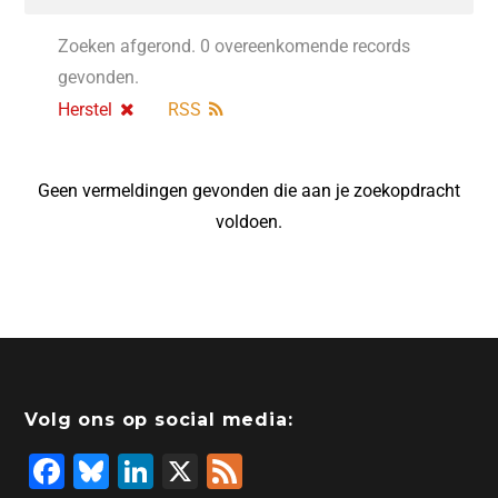
Zoeken afgerond. 0 overeenkomende records
gevonden.
Herstel
RSS
Geen vermeldingen gevonden die aan je zoekopdracht
voldoen.
Volg ons op social media:
F
Bl
Li
X
F