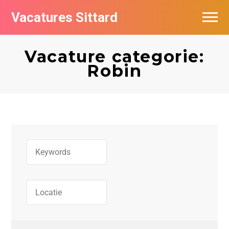
Vacatures Sittard
Vacatures per bedrijf
Vacature categorie:
De populairste vacatures in Sittard
Robin