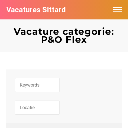
Vacatures Sittard
Vacatures per bedrijf
Vacature categorie:
De populairste vacatures in Sittard
P&O Flex