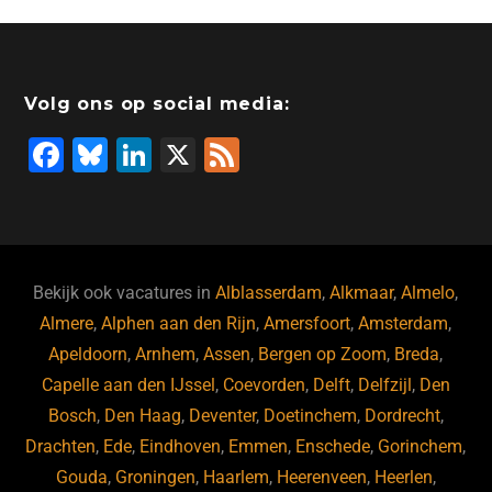
Volg ons op social media:
F
Bl
Li
X
F
a
u
n
e
c
e
k
e
e
s
e
d
b
ky
dI
Bekijk ook vacatures in
Alblasserdam
,
Alkmaar
,
Almelo
,
o
n
Almere
,
Alphen aan den Rijn
,
Amersfoort
,
Amsterdam
,
Apeldoorn
,
Arnhem
,
Assen
,
Bergen op Zoom
,
Breda
,
o
Capelle aan den IJssel
,
Coevorden
,
Delft
,
Delfzijl
,
Den
k
Bosch
,
Den Haag
,
Deventer
,
Doetinchem
,
Dordrecht
,
Drachten
,
Ede
,
Eindhoven
,
Emmen
,
Enschede
,
Gorinchem
,
Gouda
,
Groningen
,
Haarlem
,
Heerenveen
,
Heerlen
,