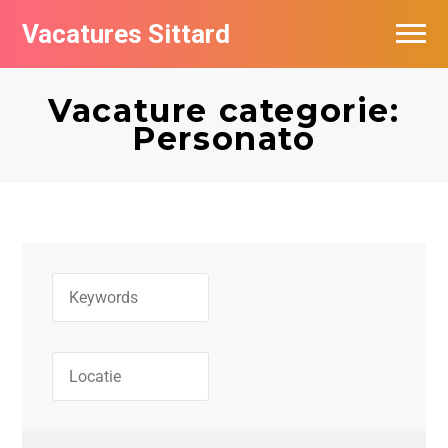
Vacatures Sittard
Vacatures per bedrijf
Vacature categorie:
De populairste vacatures in Sittard
Personato