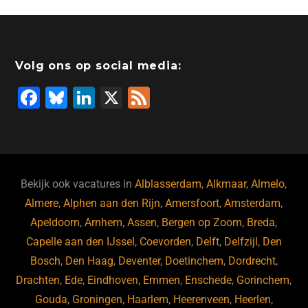
Volg ons op social media:
F
Bl
Li
X
F
a
u
n
e
c
e
k
e
e
s
e
d
b
ky
dI
Bekijk ook vacatures in
Alblasserdam
,
Alkmaar
,
Almelo
,
o
n
Almere
,
Alphen aan den Rijn
,
Amersfoort
,
Amsterdam
,
Apeldoorn
,
Arnhem
,
Assen
,
Bergen op Zoom
,
Breda
,
o
Capelle aan den IJssel
,
Coevorden
,
Delft
,
Delfzijl
,
Den
k
Bosch
,
Den Haag
,
Deventer
,
Doetinchem
,
Dordrecht
,
Drachten
,
Ede
,
Eindhoven
,
Emmen
,
Enschede
,
Gorinchem
,
Gouda
,
Groningen
,
Haarlem
,
Heerenveen
,
Heerlen
,