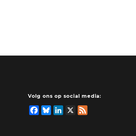
Volg ons op social media:
F
Bl
Li
X
F
a
u
n
e
c
e
k
e