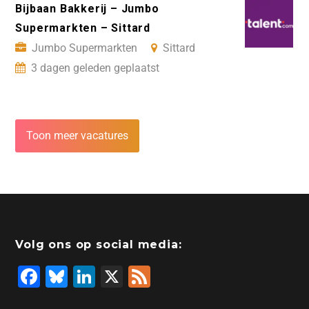
Bijbaan Bakkerij – Jumbo
Supermarkten – Sittard
Jumbo Supermarkten
Sittard
3 dagen geleden geplaatst
Toon meer vacatures
Volg ons op social media:
F
Bl
Li
X
F
a
u
n
e