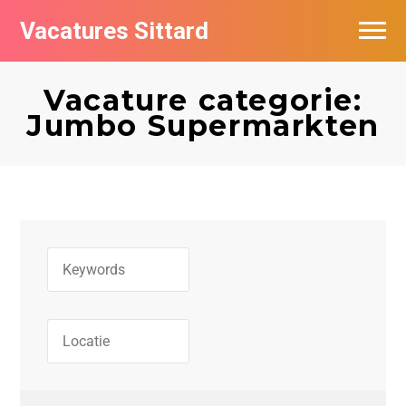
Vacatures Sittard
Vacatures per bedrijf
Vacature categorie:
De populairste vacatures in Sittard
Jumbo Supermarkten