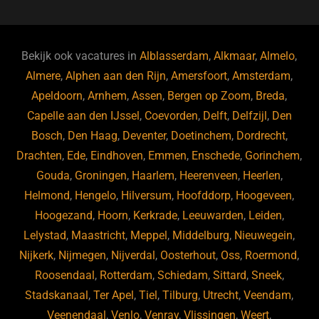
c
e
k
e
e
s
e
d
b
ky
dI
Bekijk ook vacatures in
Alblasserdam
,
Alkmaar
,
Almelo
,
o
n
Almere
,
Alphen aan den Rijn
,
Amersfoort
,
Amsterdam
,
Apeldoorn
,
Arnhem
,
Assen
,
Bergen op Zoom
,
Breda
,
o
Capelle aan den IJssel
,
Coevorden
,
Delft
,
Delfzijl
,
Den
k
Bosch
,
Den Haag
,
Deventer
,
Doetinchem
,
Dordrecht
,
Drachten
,
Ede
,
Eindhoven
,
Emmen
,
Enschede
,
Gorinchem
,
Gouda
,
Groningen
,
Haarlem
,
Heerenveen
,
Heerlen
,
Helmond
,
Hengelo
,
Hilversum
,
Hoofddorp
,
Hoogeveen
,
Hoogezand
,
Hoorn
,
Kerkrade
,
Leeuwarden
,
Leiden
,
Lelystad
,
Maastricht
,
Meppel
,
Middelburg
,
Nieuwegein
,
Nijkerk
,
Nijmegen
,
Nijverdal
,
Oosterhout
,
Oss
,
Roermond
,
Roosendaal
,
Rotterdam
,
Schiedam
,
Sittard
,
Sneek
,
Stadskanaal
,
Ter Apel
,
Tiel
,
Tilburg
,
Utrecht
,
Veendam
,
Veenendaal
,
Venlo
,
Venray
,
Vlissingen
,
Weert
,