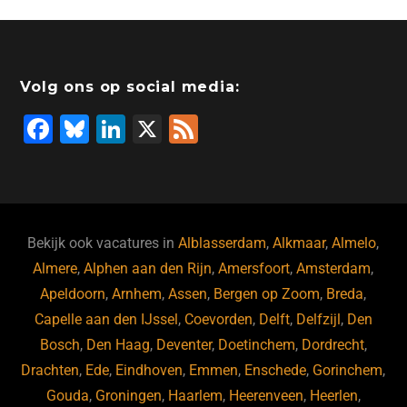
Volg ons op social media:
F
Bl
Li
X
F
a
u
n
e
c
e
k
e
e
s
e
d
b
ky
dI
Bekijk ook vacatures in
Alblasserdam
,
Alkmaar
,
Almelo
,
o
n
Almere
,
Alphen aan den Rijn
,
Amersfoort
,
Amsterdam
,
Apeldoorn
,
Arnhem
,
Assen
,
Bergen op Zoom
,
Breda
,
o
Capelle aan den IJssel
,
Coevorden
,
Delft
,
Delfzijl
,
Den
k
Bosch
,
Den Haag
,
Deventer
,
Doetinchem
,
Dordrecht
,
Drachten
,
Ede
,
Eindhoven
,
Emmen
,
Enschede
,
Gorinchem
,
Gouda
,
Groningen
,
Haarlem
,
Heerenveen
,
Heerlen
,