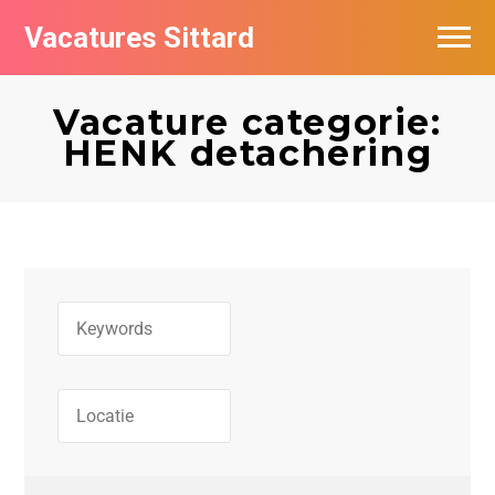
Vacatures Sittard
Vacatures per bedrijf
Vacature categorie:
De populairste vacatures in Sittard
HENK detachering