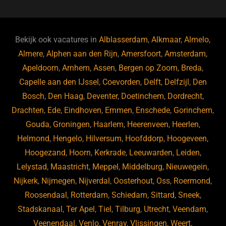
c
e
k
e
e
s
e
d
b
ky
dI
Bekijk ook vacatures in
Alblasserdam
,
Alkmaar
,
Almelo
,
o
n
Almere
,
Alphen aan den Rijn
,
Amersfoort
,
Amsterdam
,
Apeldoorn
,
Arnhem
,
Assen
,
Bergen op Zoom
,
Breda
,
o
Capelle aan den IJssel
,
Coevorden
,
Delft
,
Delfzijl
,
Den
k
Bosch
,
Den Haag
,
Deventer
,
Doetinchem
,
Dordrecht
,
Drachten
,
Ede
,
Eindhoven
,
Emmen
,
Enschede
,
Gorinchem
,
Gouda
,
Groningen
,
Haarlem
,
Heerenveen
,
Heerlen
,
Helmond
,
Hengelo
,
Hilversum
,
Hoofddorp
,
Hoogeveen
,
Hoogezand
,
Hoorn
,
Kerkrade
,
Leeuwarden
,
Leiden
,
Lelystad
,
Maastricht
,
Meppel
,
Middelburg
,
Nieuwegein
,
Nijkerk
,
Nijmegen
,
Nijverdal
,
Oosterhout
,
Oss
,
Roermond
,
Roosendaal
,
Rotterdam
,
Schiedam
,
Sittard
,
Sneek
,
Stadskanaal
,
Ter Apel
,
Tiel
,
Tilburg
,
Utrecht
,
Veendam
,
Veenendaal
,
Venlo
,
Venray
,
Vlissingen
,
Weert
,