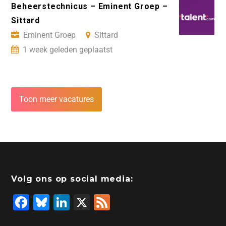
Beheerstechnicus – Eminent Groep –
Sittard
Eminent Groep
Sittard
1 week geleden geplaatst
Toon meer vacatures
Volg ons op social media:
F
Bl
Li
X
F
a
u
n
e