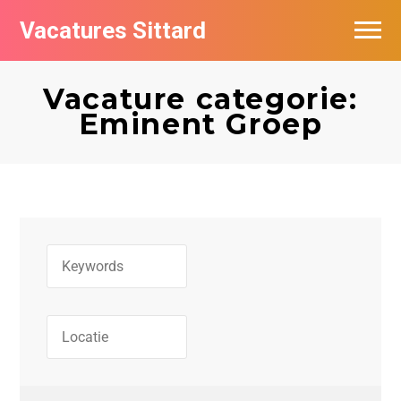
Vacatures Sittard
Vacatures per bedrijf
Vacature categorie:
De populairste vacatures in Sittard
Eminent Groep