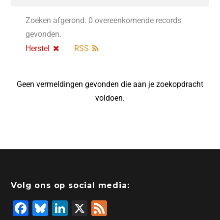
Zoeken afgerond. 0 overeenkomende records
gevonden.
Herstel
RSS
Geen vermeldingen gevonden die aan je zoekopdracht
voldoen.
Volg ons op social media:
F
Bl
Li
X
F