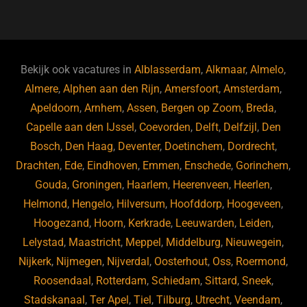
a
u
n
e
c
e
k
e
e
s
e
d
b
ky
dI
Bekijk ook vacatures in
Alblasserdam
,
Alkmaar
,
Almelo
,
o
n
Almere
,
Alphen aan den Rijn
,
Amersfoort
,
Amsterdam
,
Apeldoorn
,
Arnhem
,
Assen
,
Bergen op Zoom
,
Breda
,
o
Capelle aan den IJssel
,
Coevorden
,
Delft
,
Delfzijl
,
Den
k
Bosch
,
Den Haag
,
Deventer
,
Doetinchem
,
Dordrecht
,
Drachten
,
Ede
,
Eindhoven
,
Emmen
,
Enschede
,
Gorinchem
,
Gouda
,
Groningen
,
Haarlem
,
Heerenveen
,
Heerlen
,
Helmond
,
Hengelo
,
Hilversum
,
Hoofddorp
,
Hoogeveen
,
Hoogezand
,
Hoorn
,
Kerkrade
,
Leeuwarden
,
Leiden
,
Lelystad
,
Maastricht
,
Meppel
,
Middelburg
,
Nieuwegein
,
Nijkerk
,
Nijmegen
,
Nijverdal
,
Oosterhout
,
Oss
,
Roermond
,
Roosendaal
,
Rotterdam
,
Schiedam
,
Sittard
,
Sneek
,
Stadskanaal
,
Ter Apel
,
Tiel
,
Tilburg
,
Utrecht
,
Veendam
,