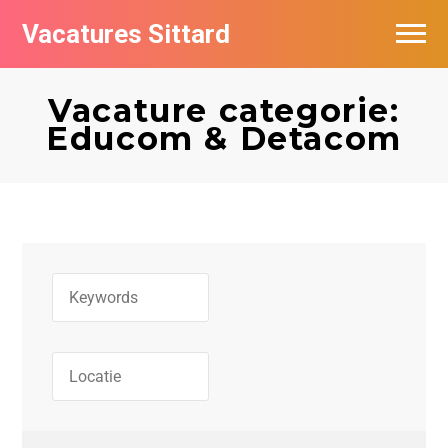
Vacatures Sittard
Vacatures per bedrijf
Vacature categorie:
De populairste vacatures in Sittard
Educom & Detacom