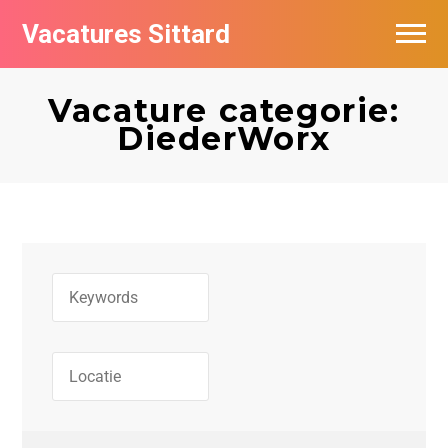
Vacatures Sittard
Vacatures per bedrijf
Vacature categorie:
De populairste vacatures in Sittard
DiederWorx