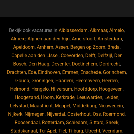
a
u
n
e
c
e
k
e
e
s
e
d
b
ky
dI
Bekijk ook vacatures in
Alblasserdam
,
Alkmaar
,
Almelo
,
o
n
Almere
,
Alphen aan den Rijn
,
Amersfoort
,
Amsterdam
,
Apeldoorn
,
Arnhem
,
Assen
,
Bergen op Zoom
,
Breda
,
o
Capelle aan den IJssel
,
Coevorden
,
Delft
,
Delfzijl
,
Den
k
Bosch
,
Den Haag
,
Deventer
,
Doetinchem
,
Dordrecht
,
Drachten
,
Ede
,
Eindhoven
,
Emmen
,
Enschede
,
Gorinchem
,
Gouda
,
Groningen
,
Haarlem
,
Heerenveen
,
Heerlen
,
Helmond
,
Hengelo
,
Hilversum
,
Hoofddorp
,
Hoogeveen
,
Hoogezand
,
Hoorn
,
Kerkrade
,
Leeuwarden
,
Leiden
,
Lelystad
,
Maastricht
,
Meppel
,
Middelburg
,
Nieuwegein
,
Nijkerk
,
Nijmegen
,
Nijverdal
,
Oosterhout
,
Oss
,
Roermond
,
Roosendaal
,
Rotterdam
,
Schiedam
,
Sittard
,
Sneek
,
Stadskanaal
,
Ter Apel
,
Tiel
,
Tilburg
,
Utrecht
,
Veendam
,