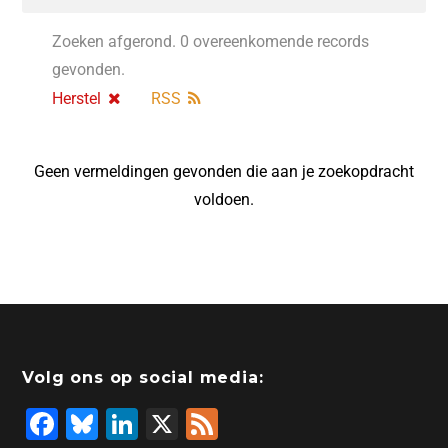
Zoeken afgerond. 0 overeenkomende records
gevonden.
Herstel
RSS
Geen vermeldingen gevonden die aan je zoekopdracht
voldoen.
Volg ons op social media:
F
Bl
Li
X
F